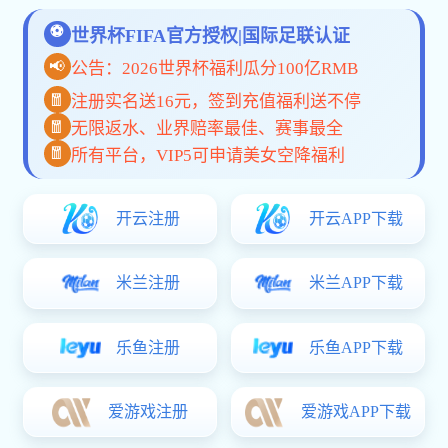
新一代足球小将纷纷留洋李昊炎加
盟巴萨刘凯源赴黄潜万项红星展新