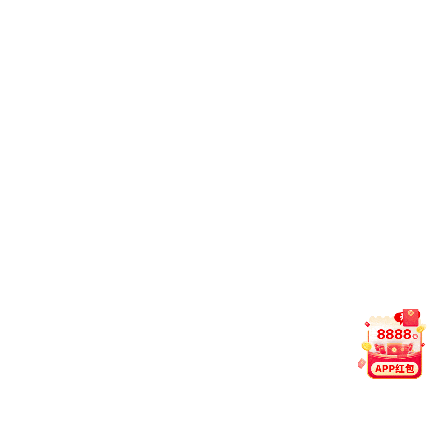
的球员。在此平台上，他有望发挥自己的特长，实现
自我价值。
刘凯源在国内联赛中的出色表现，使得他获得了转会
机会。尽管比利亚雷亚尔不是豪门球队，但其良好的
青训体系和培养机制，使得更多年轻才俊能够得到锻
炼和展示自我的空间。因此，对于刘凯源来说，这是
一次绝佳的发展机遇。
当然，面对全新的环境和文化差异，刘凯源必须克服
语言障碍以及生活适应的问题。但相信凭借他的努力
与坚持，一定能够很快融入新团队，并逐渐赢得教练
组及队友们的信任，实现自我的突破。
4、留洋背后的深远意义