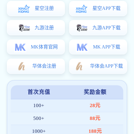
希望
2026-06-16 11:31
45 次阅读
首页
/
体育动态
近年来，随着足球在中国的持续发展，新一代足球小
将不断崭露头角，他们的留洋经历为中国足球带来了
新的希望。特别是李昊炎加盟巴萨、刘凯源赴黄潜以
及万项红星的崛起，标志着中国年轻球员逐渐走向国
际舞台。他们选择留洋，不仅是为了提升个人技艺，
更是为国家队积累经验。这些年轻球员的成功吸引了
越来越多的关注，也让人们对未来的中国足球充满期
待。本文将从新一代小将在海外联赛的发展、李昊炎
和刘凯源的个人职业生涯、他们留洋背后的意义，以