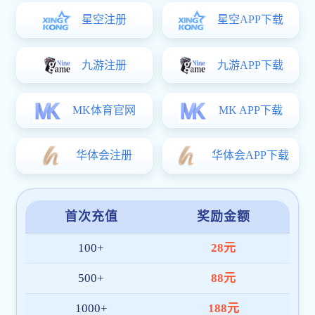
2026-06-15 01:07
46 次阅读
首页
/
体育动态
在意大利足球界，罗马俱乐部与阿根廷球星迪巴拉的
续约谈判引发了广泛关注。作为球队的重要核心，迪
巴拉在场上的表现使他成为了众多球队追逐的目标。
然而，目前博卡青年尚未对这位天才前锋提出任何合
同报价，这让人们对他的未来充满疑虑。本文将从四
个方面详细探讨罗马俱乐部积极寻求续约迪巴拉的原
因、博卡青年的态度以及可能的影响等内容，以期为
读者呈现一个全面而深入的分析。
1、罗马俱乐部对迪巴拉的重视