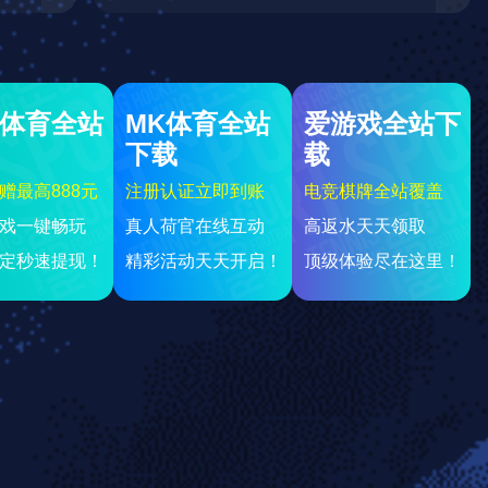
的技术和拼搏精神。然
，现场气氛瞬间凝重起
时，年轻球员已显得十
，没有浪费任何时间，
和呼吸情况。在发现呼
问题。