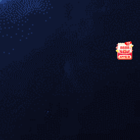
何合理评估自身风险，
体检。医生根据检查结
神支持。
。同时，他也得到了来
方开始积极探讨如何提
望未来能有效降低类似