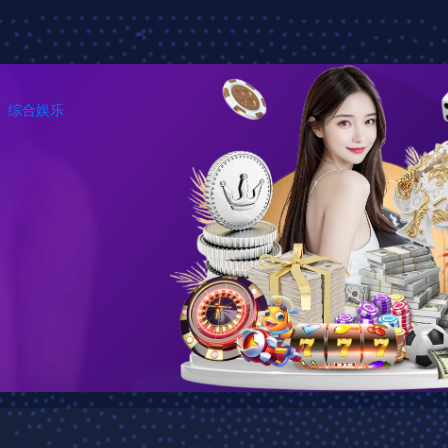
全天更新 ·
世
无论您身在何处，
世界杯AP
验。
下载客户端
网页