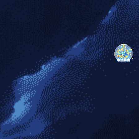
送往医院接受进一步治
征稳定。在专业人士的
的伤情感到担忧。
经历这样的事故，对于
情绪，这些都可能影响
上的疏导与支持。在医
从而更好地适应未来的