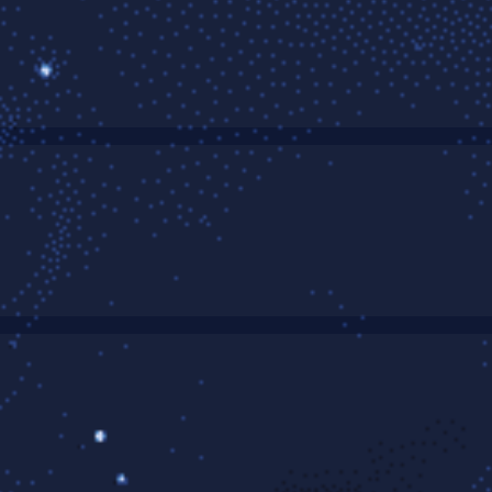
年轻球员遭重伤倒地队医紧急施救并
2026-06-18 12:37
46 次阅读
首页
/
体育动态
一名年仅18岁的年轻球员不幸遭遇重伤，瞬间倒地，现场气氛
并使用呼吸面罩以确保其呼吸通畅。这一突发事件引起了广泛关
动员的健康保障。本文将从四个方面详细阐述这一事件，包括事