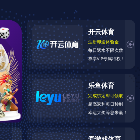
App
公司
体育
注册入口
简介
动态
界杯
赛事实时同步
P
为您带来高速、高清、稳定的观赛体
端访问