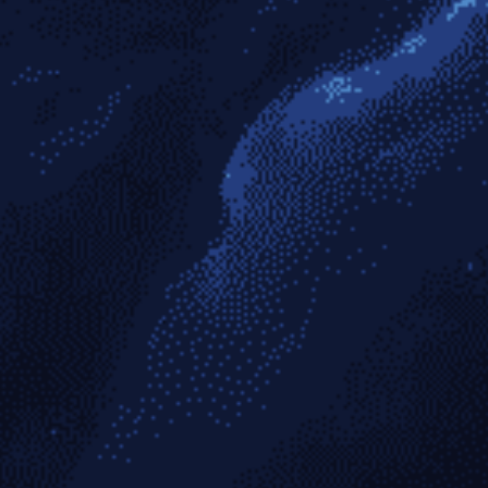
醒了其他运动员，提高自我保护意识的重要性。他们应该学习如
自己。这不仅关乎个人安全，更关乎整个团队的士气与凝聚力。
疗安排
18岁的小球员接受了一系列详细检查，包括影像学检查和全面
，并制定了相应的治疗方案。家属则始终陪伴在侧，为他提供精
小球员逐渐康复，但仍需进行定期复查和理疗，以确保恢复效果
士的大量关心与鼓励，这为他的康复之路增添了不少信心。
引起了媒体及相关体育机构对于青少年赛事安全问题的关注，各
及如何为年轻运动员提供更加全面的保障措施。从长远来看，希
青少年创造一个安全健康的竞技环境。