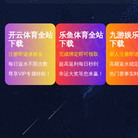
动员心理影响以及后
1、事故经过
在德里的一场青年联赛
而，在一次激烈的争
来。
裁判立即停止比赛，
分痛苦，他的面部表
随着时间推移，现场
迅速展开了急救程序
2、急救措施
队医抵达受伤地点后
吸异常后，他立即决