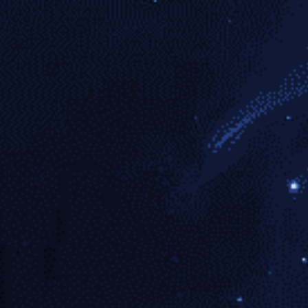
与此同时，其他工作
疗。整个过程中，队
除了使用呼吸面罩外
努力下，小球员逐渐
3、运动员
此次意外不仅给这名
每一个运动员来说，
到他今后的训练与比
许多专家指出，对于
疗团队及心理辅导师
体育生活。