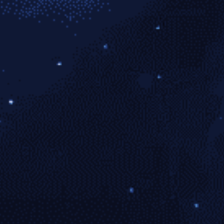
德里这起18岁年轻球
应对突发状况时所需
同构成了保障运动安
希望通过本次事件，
注，共同努力营造一
上一篇：
女足U17迎战印度U17首发阵容公布…