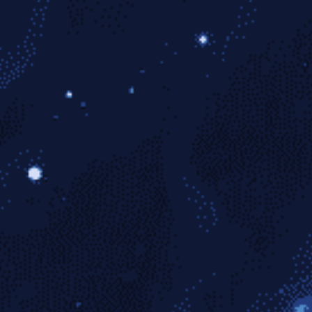
人员开始联系医院并准备转运工具，以便在第一时间将受伤球员
医表现出了极高的专业素养和冷静，应对突发状况毫不慌乱。
，队医还进行了心肺复苏等紧急措施，以确保年轻球员的生命体
恢复了一些意识，这让围观的人们松了一口气，但大家仍旧对他
心理影响
年轻球员带来了身体上的创伤，也在心理上造成了很大的影响。
无疑都是一种巨大的心理冲击。他可能会产生恐惧、焦虑等负面
赛状态。
年轻运动员而言，他们需要的不仅是身体上的康复，更需要心理
介入之后，这位小球员有机会通过专业指导来处理自己的情绪，