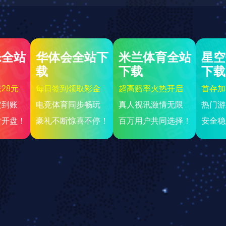
续医疗安排，以期引发对运动安全问题的深入讨论。
中，这位18岁的小球员正全力以赴地参与比赛，展现出他出色
抢中，不慎与对手相撞，随即倒地不起。这一幕令观众屏息凝神
场边的教练和队友纷纷跑向受伤球员，希望能及时给予帮助。此
情显示出极大的不适，而周围的人则感到无比焦虑。
工作人员迅速做出了反应，将队医请到场边。队医在确认情况后
，以确保这名年轻球员能够尽快得到必要的医疗照顾。
，首先对年轻球员进行了初步检查。他仔细观察了他的意识状态
定使用呼吸面罩来提供氧气支持，以防止因缺氧而导致更严重的