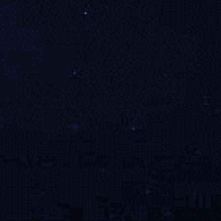
4
曼联CEO盛赞阿莫林提升更衣
室标准
2026-06-11
推荐