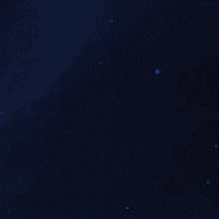
员遭重伤事件，再次彰显了体育竞技中潜藏的不确定性与风险，
具备的重要素质。从急救措施到心理疏导，再到医疗跟进，每一
全的重要体系。
引起更多人对于运动安全问题的重视，加强对青少年运动者健康
个更加安全与温馨的体育环境，让每一位热爱体育的人都能安心