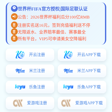
福法纳谈进球争议表示无论是自己
还是恩佐进球都感到非常开心