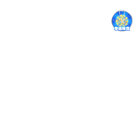
自己还是恩佐进球，都体现出了这种默契所带来的积
极效果。不仅提升了他们个人状态，也增强了球队整
体实力，使得球队在赛场上更加具有竞争力。
3、球队氛围对表现的重要性
除了个人能力和默契之外，良好的球队氛围也是成功
的重要因素。福法纳指出，目前球队内部气氛非常融
洽，每位成员都感受到来自教练组和队友们的大力支
持。这种支持不仅体现在训练时互相鼓励，还包括赛
后的及时反馈，让每个球员都能不断改进自己的不足
之处。
他还特别提到，在这样的环境下，每位球员都能够毫
无顾虑地发挥自己的特点，从而提升整个团队的战斗