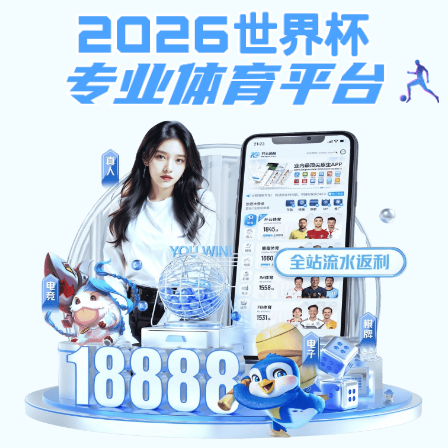
注册入口
全天更新 ·
世界杯
赛事实
时同步
无论您身在何处，
世界杯APP
为您带来高速、高
清、稳定的观赛体验。
下载客户端
网页端访问